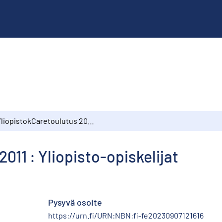
YliopistokCaretoulutus 2011 : Yliopisto-opiskelijat
011 : Yliopisto-opiskelijat
Pysyvä osoite
https://urn.fi/URN:NBN:fi-fe20230907121616