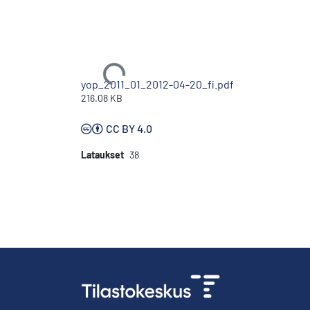
Ladataan...
yop_2011_01_2012-04-20_fi.pdf
216.08 KB
CC BY 4.0
Lataukset
38