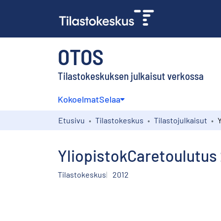
OTOS
Tilastokeskuksen julkaisut verkossa
Kokoelmat
Selaa
Etusivu
Tilastokeskus
Tilastojulkaisut
YliopistokCaretoulutus 2
Tilastokeskus
2012