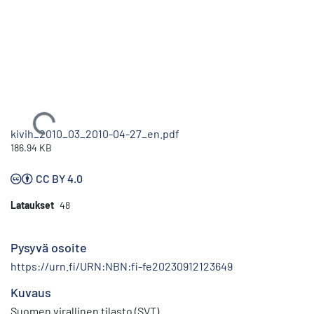
Ladataan...
kivih_2010_03_2010-04-27_en.pdf
186.94 KB
CC BY 4.0
Lataukset
48
Pysyvä osoite
https://urn.fi/URN:NBN:fi-fe20230912123649
Kuvaus
Suomen virallinen tilasto (SVT)