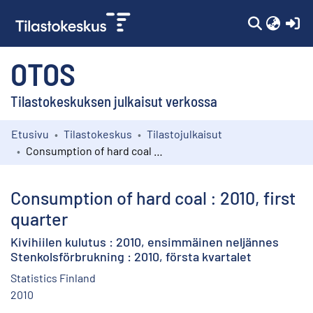
(c
OTOS
Tilastokeskuksen julkaisut verkossa
Etusivu
Tilastokeskus
Tilastojulkaisut
Kokoelmat
Consumption of hard coal : 2010, first quarter
Selaa
Consumption of hard coal : 2010, first
quarter
Kivihiilen kulutus : 2010, ensimmäinen neljännes
Stenkolsförbrukning : 2010, första kvartalet
Statistics Finland
2010