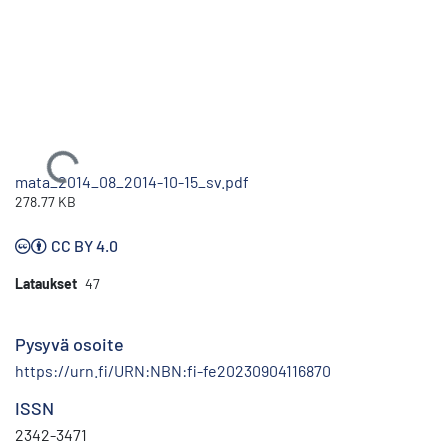
Ladataan...
mata_2014_08_2014-10-15_sv.pdf
278.77 KB
CC BY 4.0
Lataukset
47
Pysyvä osoite
https://urn.fi/URN:NBN:fi-fe20230904116870
ISSN
2342-3471