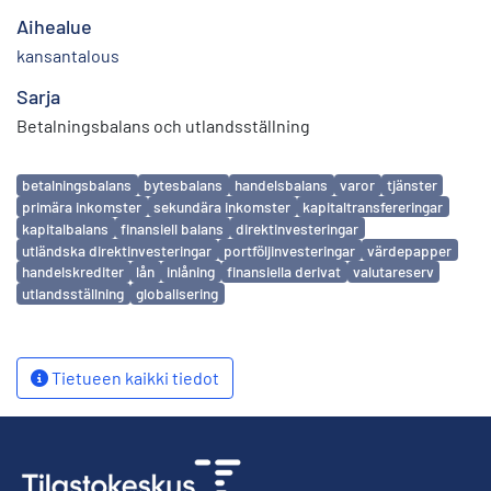
Aihealue
kansantalous
Sarja
Betalningsbalans och utlandsställning
Avainsanat
betalningsbalans
bytesbalans
handelsbalans
varor
tjänster
primära inkomster
sekundära inkomster
kapitaltransfereringar
kapitalbalans
finansiell balans
direktinvesteringar
utländska direktinvesteringar
portföljinvesteringar
värdepapper
handelskrediter
lån
inlåning
finansiella derivat
valutareserv
utlandsställning
globalisering
Tietueen kaikki tiedot