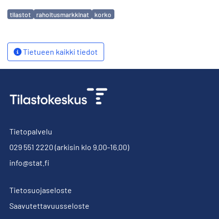
Avainsanat
tilastot
rahoitusmarkkinat
korko
Tietueen kaikki tiedot
Tietopalvelu
029 551 2220
(arkisin klo 9.00-16.00)
info@stat.fi
Tietosuojaseloste
Saavutettavuusseloste