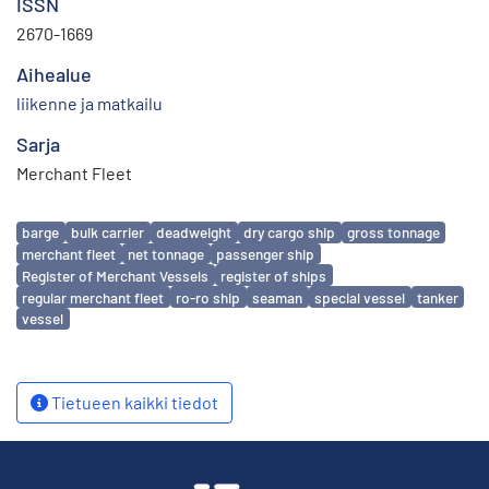
ISSN
2670-1669
Aihealue
liikenne ja matkailu
Sarja
Merchant Fleet
Avainsanat
barge
bulk carrier
deadweight
dry cargo ship
gross tonnage
merchant fleet
net tonnage
passenger ship
Register of Merchant Vessels
register of ships
regular merchant fleet
ro-ro ship
seaman
special vessel
tanker
vessel
Tietueen kaikki tiedot