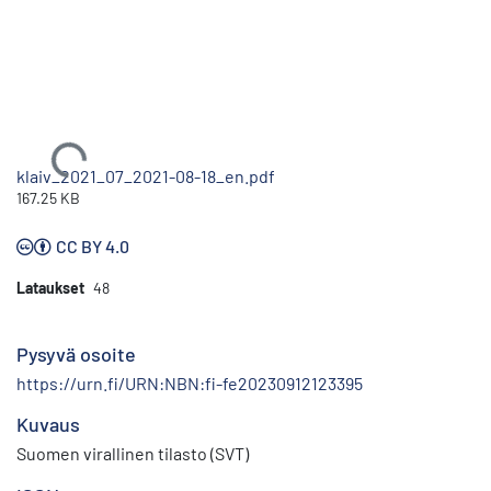
Ladataan...
klaiv_2021_07_2021-08-18_en.pdf
167.25 KB
CC BY 4.0
Lataukset
48
Pysyvä osoite
https://urn.fi/URN:NBN:fi-fe20230912123395
Kuvaus
Suomen virallinen tilasto (SVT)