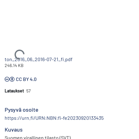
Ladataan...
ton_2016_06_2016-07-21_fi.pdf
246.14 KB
CC BY 4.0
Lataukset
57
Pysyvä osoite
https://urn.fi/URN:NBN:fi-fe20230920133435
Kuvaus
Suomen virallinen tilasto (SVT)