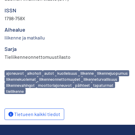
ISSN
1798-758X
Aihealue
liikenne ja matkailu
Sarja
Tieliikenneonnettomuustilasto
Avainsanat
ajoneuvot
alkoholi
autot
kuolleisuus
liikenne
liikennejuopumus
liikennekuolemat
liikenneonnettomuudet
liikenneturvallisuus
liikennevahingot
moottoriajoneuvot
päihteet
tapaturmat
tieliikenne
Tietueen kaikki tiedot