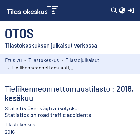
(c
OTOS
Tilastokeskuksen julkaisut verkossa
Etusivu
Tilastokeskus
Tilastojulkaisut
Kokoelmat
Tieliikenneonnettomuustilasto : 2016, kesäkuu
Selaa
Tieliikenneonnettomuustilasto : 2016,
kesäkuu
Statistik över vägtrafikolyckor
Statistics on road traffic accidents
Tilastokeskus
2016