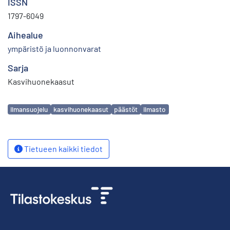
ISSN
1797-6049
Aihealue
ympäristö ja luonnonvarat
Sarja
Kasvihuonekaasut
Avainsanat
ilmansuojelu
kasvihuonekaasut
päästöt
ilmasto
Tietueen kaikki tiedot