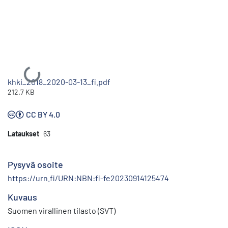
Ladataan...
khki_2018_2020-03-13_fi.pdf
212.7 KB
CC BY 4.0
Lataukset
63
Pysyvä osoite
https://urn.fi/URN:NBN:fi-fe20230914125474
Kuvaus
Suomen virallinen tilasto (SVT)