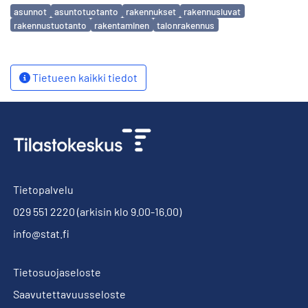
Avainsanat
asunnot
asuntotuotanto
rakennukset
rakennusluvat
rakennustuotanto
rakentaminen
talonrakennus
Tietueen kaikki tiedot
Tietopalvelu
029 551 2220
(arkisin klo 9.00-16.00)
info@stat.fi
Tietosuojaseloste
Saavutettavuusseloste