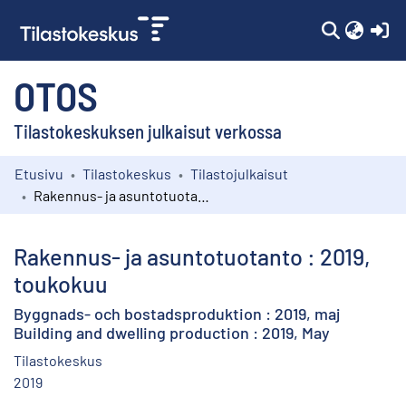
(c
OTOS
Tilastokeskuksen julkaisut verkossa
Etusivu
Tilastokeskus
Tilastojulkaisut
Kokoelmat
Rakennus- ja asuntotuotanto : 2019, toukokuu
Selaa
Rakennus- ja asuntotuotanto : 2019,
toukokuu
Byggnads- och bostadsproduktion : 2019, maj
Building and dwelling production : 2019, May
Tilastokeskus
2019