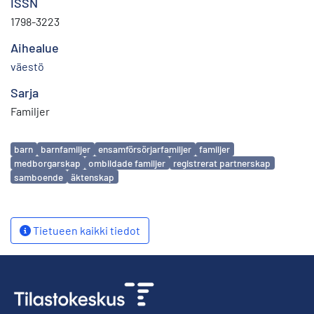
ISSN
1798-3223
Aihealue
väestö
Sarja
Familjer
Avainsanat
barn
barnfamiljer
ensamförsörjarfamiljer
familjer
medborgarskap
ombildade familjer
registrerat partnerskap
samboende
äktenskap
Tietueen kaikki tiedot