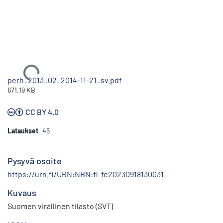
Ladataan...
perh_2013_02_2014-11-21_sv.pdf
671.19 KB
CC BY 4.0
Lataukset
45
Pysyvä osoite
https://urn.fi/URN:NBN:fi-fe20230918130031
Kuvaus
Suomen virallinen tilasto (SVT)