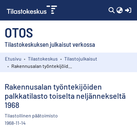
(c
OTOS
Tilastokeskuksen julkaisut verkossa
Etusivu
Tilastokeskus
Tilastojulkaisut
Kokoelmat
Rakennusalan työntekijöiden palkkatilasto toiselta neljännekseltä 1968
Selaa
Rakennusalan työntekijöiden
palkkatilasto toiselta neljännekseltä
1968
Tilastollinen päätoimisto
1968-11-14