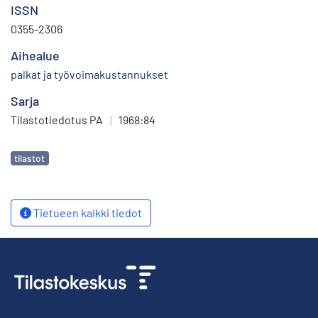
ISSN
0355-2306
Aihealue
palkat ja työvoimakustannukset
Sarja
Tilastotiedotus PA
|
1968:84
Avainsanat
tilastot
Tietueen kaikki tiedot