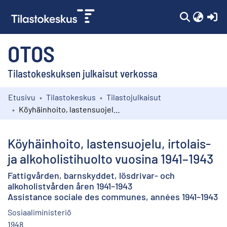
(c
OTOS
Tilastokeskuksen julkaisut verkossa
Etusivu
Tilastokeskus
Tilastojulkaisut
Kokoelmat
Köyhäinhoito, lastensuojelu, irtolais- ja alkoholistihuolto vuosina 1941–1943
Selaa
Köyhäinhoito, lastensuojelu, irtolais-
ja alkoholistihuolto vuosina 1941–1943
Fattigvården, barnskyddet, lösdrivar- och
alkoholistvården åren 1941–1943
Assistance sociale des communes, années 1941–1943
Sosiaaliministeriö
1948