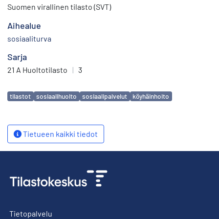
Suomen virallinen tilasto (SVT)
Aihealue
sosiaaliturva
Sarja
21 A Huoltotilasto
|
3
Avainsanat
tilastot
sosiaalihuolto
sosiaalipalvelut
köyhäinhoito
Tietueen kaikki tiedot
Tietopalvelu