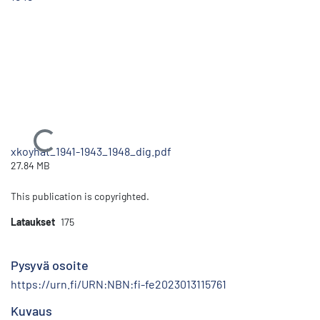
Ladataan...
xkoyhat_1941-1943_1948_dig.pdf
27.84 MB
This publication is copyrighted.
Lataukset
175
Pysyvä osoite
https://urn.fi/URN:NBN:fi-fe2023013115761
Kuvaus