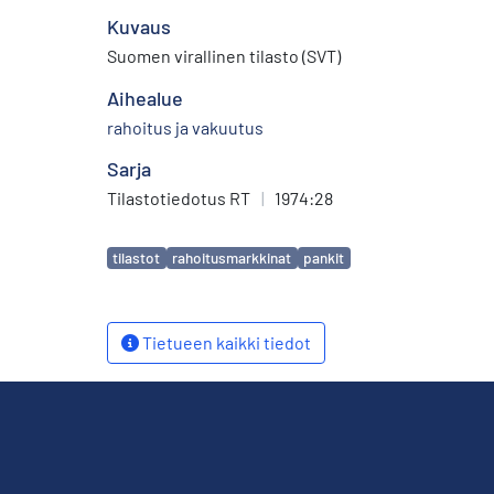
Kuvaus
Suomen virallinen tilasto (SVT)
Aihealue
rahoitus ja vakuutus
Sarja
Tilastotiedotus RT
|
1974:28
Avainsanat
tilastot
rahoitusmarkkinat
pankit
Tietueen kaikki tiedot