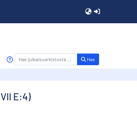
(current)
Hae
VII E:4)