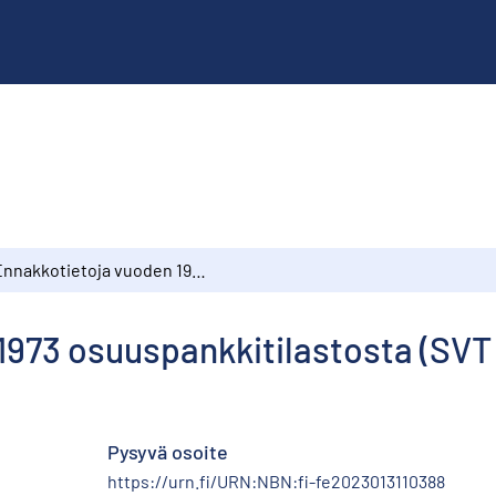
Ennakkotietoja vuoden 1973 osuuspankkitilastosta (SVT VII E:4)
973 osuuspankkitilastosta (SVT 
Pysyvä osoite
https://urn.fi/URN:NBN:fi-fe2023013110388