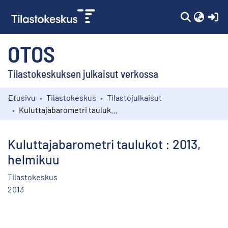
(c
OTOS
Tilastokeskuksen julkaisut verkossa
Etusivu
Tilastokeskus
Tilastojulkaisut
Kokoelmat
Kuluttajabarometri taulukot : 2013, helmikuu
Selaa
Kuluttajabarometri taulukot : 2013,
helmikuu
Tilastokeskus
2013