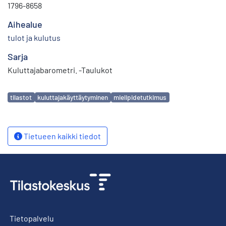
1796-8658
Aihealue
tulot ja kulutus
Sarja
Kuluttajabarometri. -Taulukot
Avainsanat
tilastot
kuluttajakäyttäytyminen
mielipidetutkimus
Tietueen kaikki tiedot
Tietopalvelu