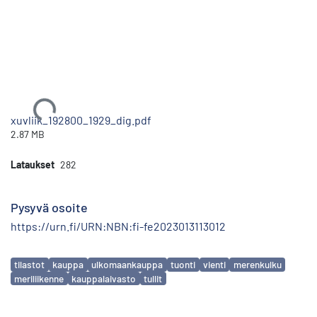
Ladataan...
xuvliik_192800_1929_dig.pdf
2.87 MB
Lataukset
282
Pysyvä osoite
https://urn.fi/URN:NBN:fi-fe2023013113012
Avainsanat
tilastot
kauppa
ulkomaankauppa
tuonti
vienti
merenkulku
meriliikenne
kauppalaivasto
tullit