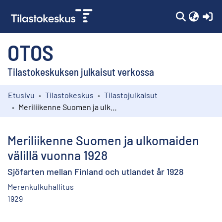
(c
OTOS
Tilastokeskuksen julkaisut verkossa
Etusivu
Tilastokeskus
Tilastojulkaisut
Kokoelmat
Meriliikenne Suomen ja ulkomaiden välillä vuonna 1928
Selaa
Meriliikenne Suomen ja ulkomaiden
välillä vuonna 1928
Sjöfarten mellan Finland och utlandet år 1928
Merenkulkuhallitus
1929