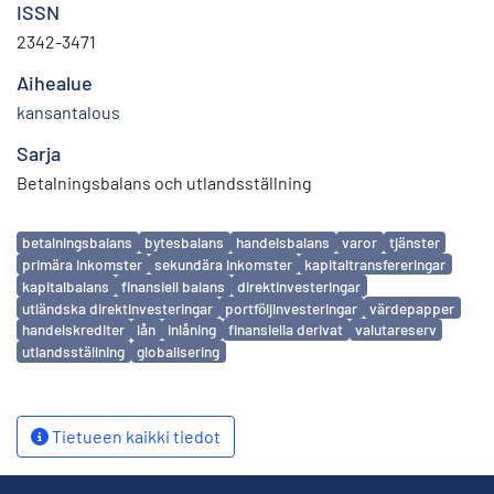
ISSN
2342-3471
Aihealue
kansantalous
Sarja
Betalningsbalans och utlandsställning
Avainsanat
betalningsbalans
bytesbalans
handelsbalans
varor
tjänster
primära inkomster
sekundära inkomster
kapitaltransfereringar
kapitalbalans
finansiell balans
direktinvesteringar
utländska direktinvesteringar
portföljinvesteringar
värdepapper
handelskrediter
lån
inlåning
finansiella derivat
valutareserv
utlandsställning
globalisering
Tietueen kaikki tiedot