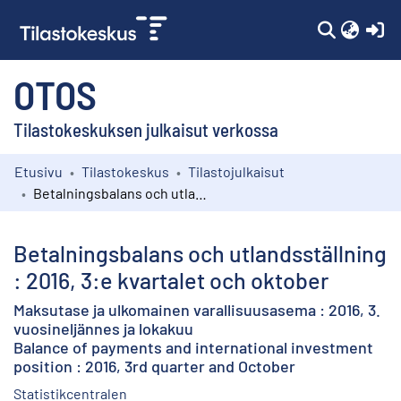
(c
OTOS
Tilastokeskuksen julkaisut verkossa
Etusivu
Tilastokeskus
Tilastojulkaisut
Kokoelmat
Betalningsbalans och utlandsställning : 2016, 3:e kvartalet och oktober
Selaa
Betalningsbalans och utlandsställning
: 2016, 3:e kvartalet och oktober
Maksutase ja ulkomainen varallisuusasema : 2016, 3.
vuosineljännes ja lokakuu
Balance of payments and international investment
position : 2016, 3rd quarter and October
Statistikcentralen