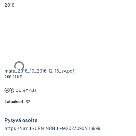
2016
Ladataan...
mata_2016_10_2016-12-15_sv.pdf
266.41 KB
CC BY 4.0
Lataukset
62
Pysyvä osoite
https://urn.fi/URN:NBN:fi-fe20230904116898