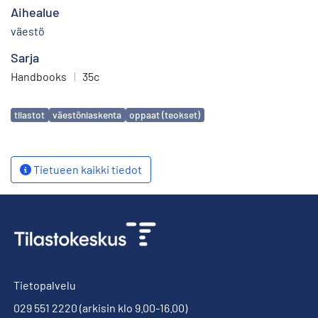
Aihealue
väestö
Sarja
Handbooks
|
35c
Avainsanat
tilastot
väestönlaskenta
oppaat (teokset)
Tietueen kaikki tiedot
Tietopalvelu
029 551 2220
(arkisin klo 9.00-16.00)