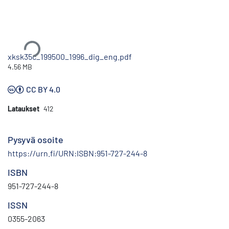
Ladataan...
xksk35c_199500_1996_dig_eng.pdf
4.56 MB
CC BY 4.0
Lataukset
412
Pysyvä osoite
https://urn.fi/URN:ISBN:951-727-244-8
ISBN
951-727-244-8
ISSN
0355-2063