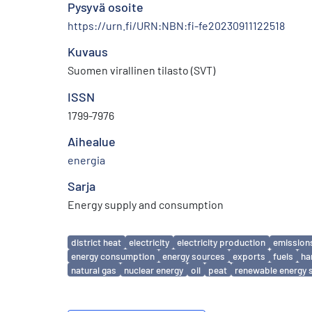
Pysyvä osoite
https://urn.fi/URN:NBN:fi-fe20230911122518
Kuvaus
Suomen virallinen tilasto (SVT)
ISSN
1799-7976
Aihealue
energia
Sarja
Energy supply and consumption
Avainsanat
district heat
electricity
electricity production
emission
energy consumption
energy sources
exports
fuels
ha
natural gas
nuclear energy
oil
peat
renewable energy 