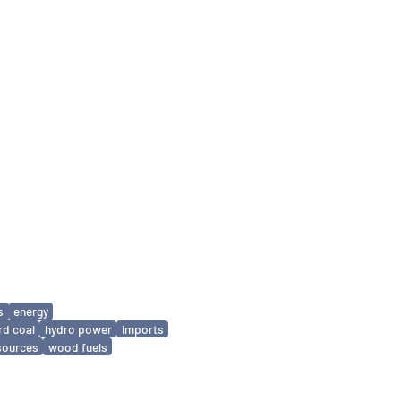
s
energy
rd coal
hydro power
imports
sources
wood fuels