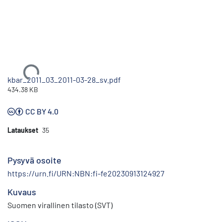
Ladataan...
kbar_2011_03_2011-03-28_sv.pdf
434.38 KB
CC BY 4.0
Lataukset
35
Pysyvä osoite
https://urn.fi/URN:NBN:fi-fe20230913124927
Kuvaus
Suomen virallinen tilasto (SVT)