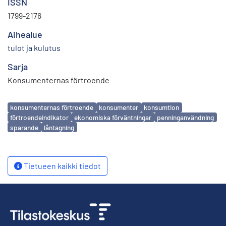
ISSN
1799-2176
Aihealue
tulot ja kulutus
Sarja
Konsumenternas förtroende
Avainsanat
konsumenternas förtroende
konsumenter
konsumtion
förtroendeindikator
ekonomiska förväntningar
penninganvändning
sparande
låntagning
Tietueen kaikki tiedot