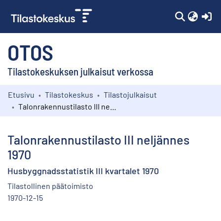
(c
OTOS
Tilastokeskuksen julkaisut verkossa
Etusivu
Tilastokeskus
Tilastojulkaisut
Kokoelmat
Talonrakennustilasto III neljännes 1970
Selaa
Talonrakennustilasto III neljännes
1970
Husbyggnadsstatistik III kvartalet 1970
Tilastollinen päätoimisto
1970-12-15