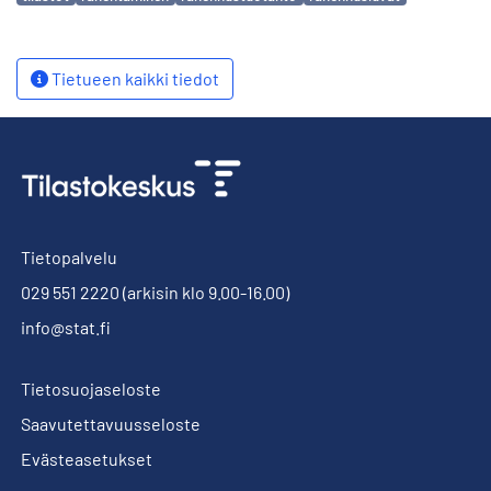
Tietueen kaikki tiedot
Tietopalvelu
029 551 2220
(arkisin klo 9.00-16.00)
info@stat.fi
Tietosuojaseloste
Saavutettavuusseloste
Evästeasetukset