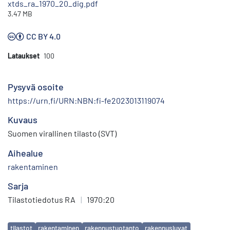
xtds_ra_1970_20_dig.pdf
3.47 MB
CC BY 4.0
Lataukset
100
Pysyvä osoite
https://urn.fi/URN:NBN:fi-fe2023013119074
Kuvaus
Suomen virallinen tilasto (SVT)
Aihealue
rakentaminen
Sarja
Tilastotiedotus RA
|
1970:20
Avainsanat
tilastot
rakentaminen
rakennustuotanto
rakennusluvat