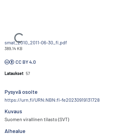
Ladataan...
smat_2010_2011-06-30_fi.pdf
389.14 KB
CC BY 4.0
Lataukset
57
Pysyvä osoite
https://urn.fi/URN:NBN:fi-fe20230919131728
Kuvaus
Suomen virallinen tilasto (SVT)
Aihealue