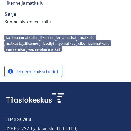
liikenne ja matkailu
Sarja
Suomalaisten matkailu
Avainsanat
kotimaanmatkailu
liikenne
lomamatkat
matkailu
matkustajaliikenne
risteilyt
työmatkat
ulkomaanmatkailu
vapaa-aika
vapaa-ajan matkat
Tietueen kaikki tiedot
Tietopalvelu
029 551 2220
(arkisin klo 9.00-16.00)