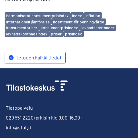
Avainsanat
harmoniserat konsumentprisindex
index
inflation
internationell jämförelse
koefficient för penningvärde
konsumentpriser
konsumentprisindex
levnadskostnader
levnadskostnadsindex
priser
prisindex
Tietueen kaikki tiedot
Tietopalvelu
029 551 2220
(arkisin klo 9.00-16.00)
info@stat.fi