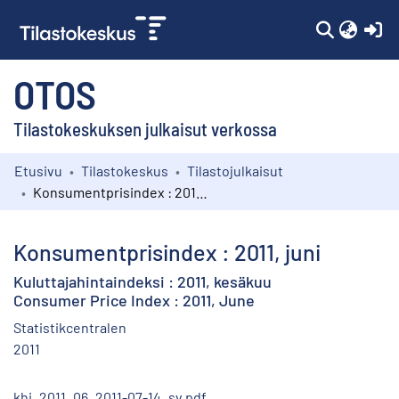
(c
OTOS
Tilastokeskuksen julkaisut verkossa
Etusivu
Tilastokeskus
Tilastojulkaisut
Kokoelmat
Konsumentprisindex : 2011, juni
Selaa
Konsumentprisindex : 2011, juni
Kuluttajahintaindeksi : 2011, kesäkuu
Consumer Price Index : 2011, June
Statistikcentralen
2011
khi_2011_06_2011-07-14_sv.pdf