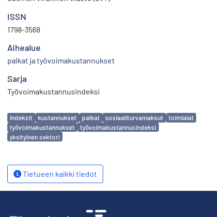
ISSN
1798-3568
Aihealue
palkat ja työvoimakustannukset
Sarja
Työvoimakustannusindeksi
Avainsanat
indeksit
kustannukset
palkat
sosiaaliturvamaksut
toimialat
työvoimakustannukset
työvoimakustannusindeksi
yksityinen sektori
Tietueen kaikki tiedot