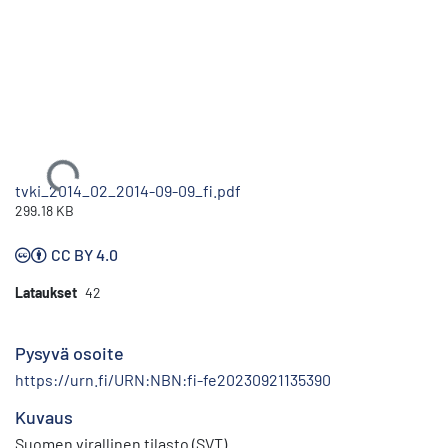
Ladataan...
tvki_2014_02_2014-09-09_fi.pdf
299.18 KB
CC BY 4.0
Lataukset
42
Pysyvä osoite
https://urn.fi/URN:NBN:fi-fe20230921135390
Kuvaus
Suomen virallinen tilasto (SVT)