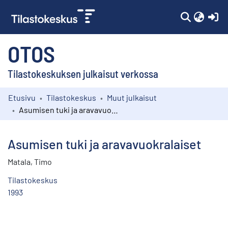
(c
OTOS
Tilastokeskuksen julkaisut verkossa
Etusivu
Tilastokeskus
Muut julkaisut
Kokoelmat
Asumisen tuki ja aravavuokralaiset
Selaa
Asumisen tuki ja aravavuokralaiset
Matala, Timo
Tilastokeskus
1993