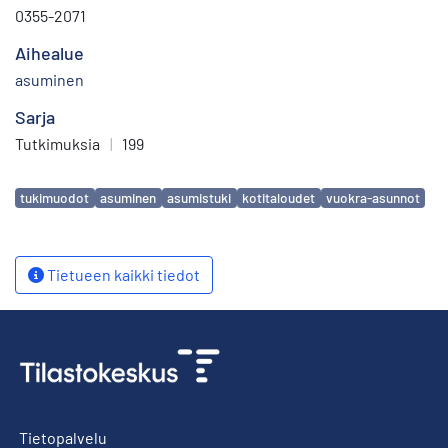
0355-2071
Aihealue
asuminen
Sarja
Tutkimuksia
|
199
Avainsanat
tukimuodot
asuminen
asumistuki
kotitaloudet
vuokra-asunnot
Tietueen kaikki tiedot
Tietopalvelu