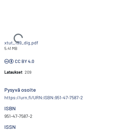
Ladataan...
xtut_199_dig.pdf
5.41 MB
CC BY 4.0
Lataukset
209
Pysyvä osoite
https://urn.fi/URN:ISBN:951-47-7587-2
ISBN
951-47-7587-2
ISSN