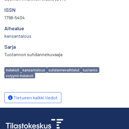
ISSN
1798-5404
Aihealue
kansantalous
Sarja
Tuotannon suhdannekuvaaja
Avainsanat
indeksit
kansantalous
suhdannevaihtelut
tuotanto
volyymi-indeksit
Tietueen kaikki tiedot