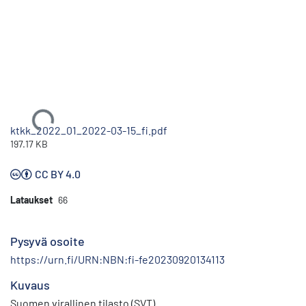
Ladataan...
ktkk_2022_01_2022-03-15_fi.pdf
197.17 KB
CC BY 4.0
Lataukset
66
Pysyvä osoite
https://urn.fi/URN:NBN:fi-fe20230920134113
Kuvaus
Suomen virallinen tilasto (SVT)