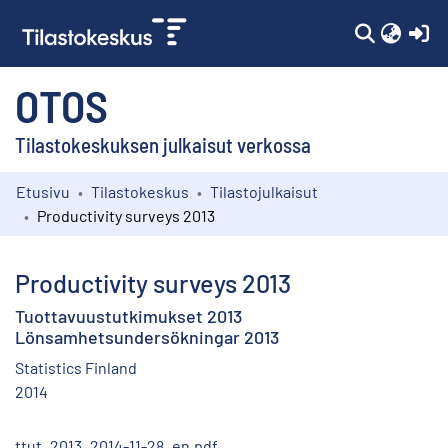
(c
OTOS
Tilastokeskuksen julkaisut verkossa
Etusivu
Tilastokeskus
Tilastojulkaisut
Kokoelmat
Productivity surveys 2013
Selaa
Productivity surveys 2013
Tuottavuustutkimukset 2013
Lönsamhetsundersökningar 2013
Statistics Finland
2014
ttut_2013_2014-11-28_en.pdf