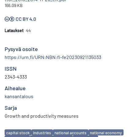
166.09 KB
CC BY 4.0
Lataukset
44
Pysyvä osoite
https://urn.fi/URN:NBN:fi-fe20230921135033
ISSN
2343-4333
Aihealue
kansantalous
Sarja
Growth and productivity measures
Avainsanat
capital stock
industries
national accounts
national economy