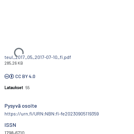
Ladataan...
teul_2017_05_2017-07-10_fi.pdf
285.26 KB
CC BY 4.0
Lataukset
55
Pysyvä osoite
https://urn.fi/URN:NBN:fi-fe20230905119359
ISSN
1798-6710