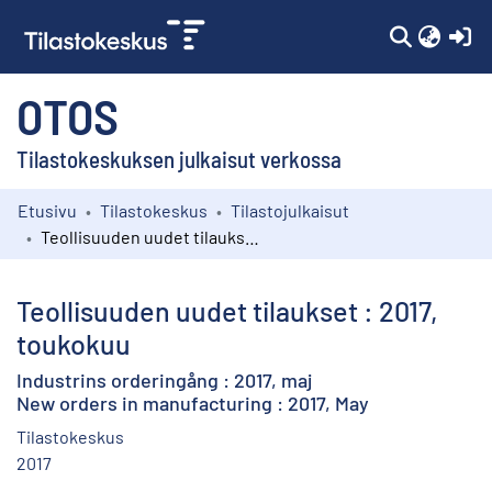
(c
OTOS
Tilastokeskuksen julkaisut verkossa
Etusivu
Tilastokeskus
Tilastojulkaisut
Kokoelmat
Teollisuuden uudet tilaukset : 2017, toukokuu
Selaa
Teollisuuden uudet tilaukset : 2017,
toukokuu
Industrins orderingång : 2017, maj
New orders in manufacturing : 2017, May
Tilastokeskus
2017