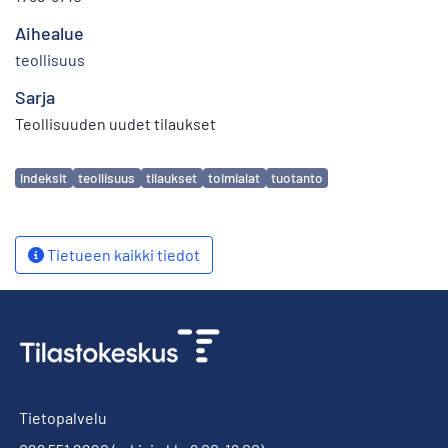
Aihealue
teollisuus
Sarja
Teollisuuden uudet tilaukset
Avainsanat
indeksit
teollisuus
tilaukset
toimialat
tuotanto
Tietueen kaikki tiedot
Tietopalvelu