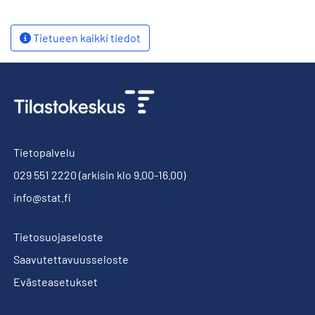
Tietueen kaikki tiedot
Tietopalvelu
029 551 2220
(arkisin klo 9.00-16.00)
info@stat.fi
Tietosuojaseloste
Saavutettavuusseloste
Evästeasetukset