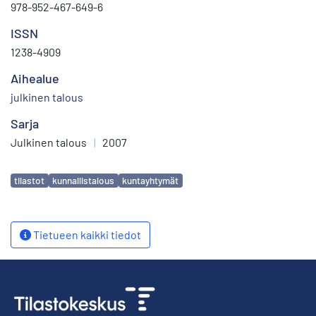
978-952-467-649-6
ISSN
1238-4909
Aihealue
julkinen talous
Sarja
Julkinen talous
|
2007
Avainsanat
tilastot
kunnallistalous
kuntayhtymät
Tietueen kaikki tiedot