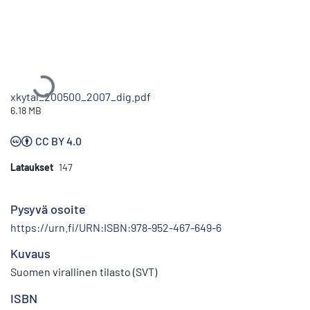
Ladataan...
xkytal_200500_2007_dig.pdf
6.18 MB
CC BY 4.0
Lataukset
147
Pysyvä osoite
https://urn.fi/URN:ISBN:978-952-467-649-6
Kuvaus
Suomen virallinen tilasto (SVT)
ISBN