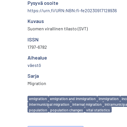
Pysyvä osoite
https://urn.fi/URN:NBN:fi-fe20230917128936
Kuvaus
Suomen virallinen tilasto (SVT)
ISSN
1797-6782
Aihealue
väestö
Sarja
Migration
Avainsanat
emigration
emigration and immigration
immigration
inc
intermunicipal migration
internal migration
intramunicipa
population
population changes
vital statistics