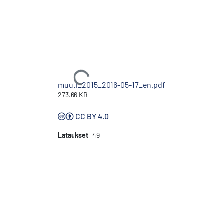
Ladataan...
muutl_2015_2016-05-17_en.pdf
273.66 KB
CC BY 4.0
Lataukset
49