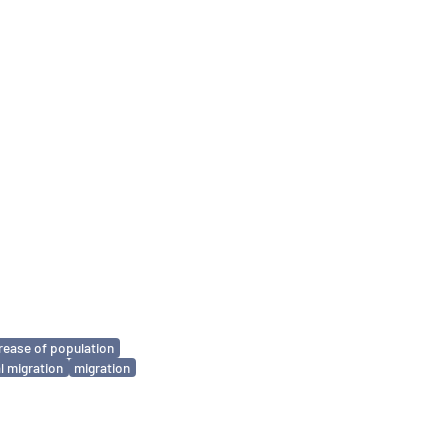
rease of population
l migration
migration