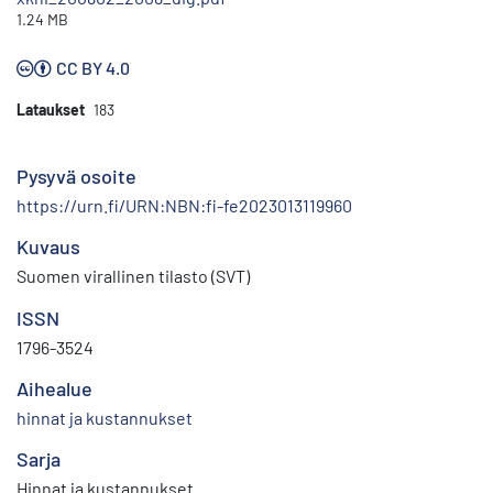
1.24 MB
CC BY 4.0
Lataukset
183
Pysyvä osoite
https://urn.fi/URN:NBN:fi-fe2023013119960
Kuvaus
Suomen virallinen tilasto (SVT)
ISSN
1796-3524
Aihealue
hinnat ja kustannukset
Sarja
Hinnat ja kustannukset