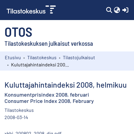
(c
OTOS
Tilastokeskuksen julkaisut verkossa
Etusivu
Tilastokeskus
Tilastojulkaisut
Kokoelmat
Kuluttajahintaindeksi 2008, helmikuu
Selaa
Kuluttajahintaindeksi 2008, helmikuu
Konsumentprisindex 2008, februari
Consumer Price Index 2008, February
Tilastokeskus
2008-03-14
xkhi_200802_2008_dig.pdf