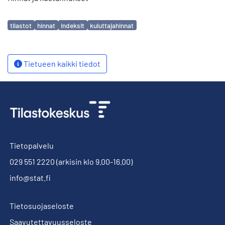
Avainsanat
tilastot
hinnat
indeksit
kuluttajahinnat
Tietueen kaikki tiedot
Tietopalvelu
029 551 2220
(arkisin klo 9.00-16.00)
info@stat.fi
Tietosuojaseloste
Saavutettavuusseloste