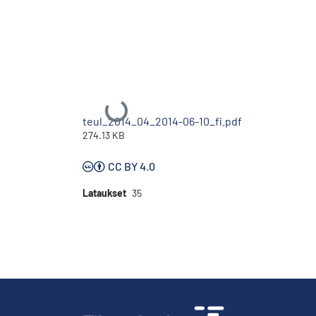
Ladataan...
teul_2014_04_2014-06-10_fi.pdf
274.13 KB
CC BY 4.0
Lataukset
35