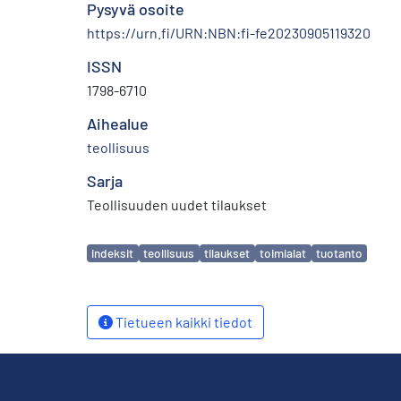
Pysyvä osoite
https://urn.fi/URN:NBN:fi-fe20230905119320
ISSN
1798-6710
Aihealue
teollisuus
Sarja
Teollisuuden uudet tilaukset
Avainsanat
indeksit
teollisuus
tilaukset
toimialat
tuotanto
Tietueen kaikki tiedot