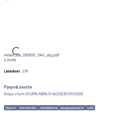
Ladataan...
xklaiv_ba_193900_1941_dig.pdf
3.79 MB
Lataukset
278
Pysyvä osoite
https://urn.fi/URN:NBN:fi-fe2023013112933
Avainsanat
tilastot
merenkulku
meriliikenne
kauppalaivasto
tullit