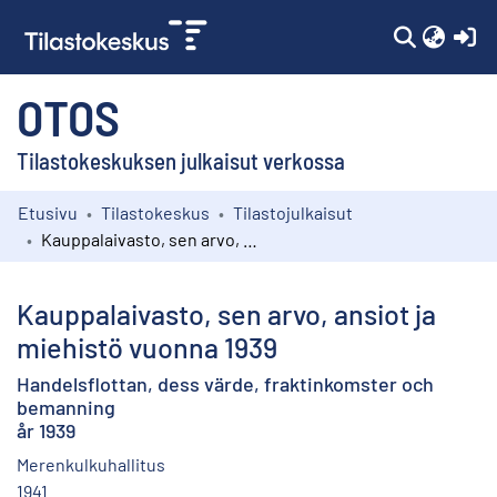
(c
OTOS
Tilastokeskuksen julkaisut verkossa
Etusivu
Tilastokeskus
Tilastojulkaisut
Kokoelmat
Kauppalaivasto, sen arvo, ansiot ja miehistö vuonna 1939
Selaa
Kauppalaivasto, sen arvo, ansiot ja
miehistö vuonna 1939
Handelsflottan, dess värde, fraktinkomster och
bemanning
år 1939
Merenkulkuhallitus
1941