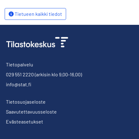
Tietueen kaikki tiedot
Tietopalvelu
029 551 2220
(arkisin klo 9.00-16.00)
info@stat.fi
Tietosuojaseloste
Saavutettavuusseloste
Evästeasetukset