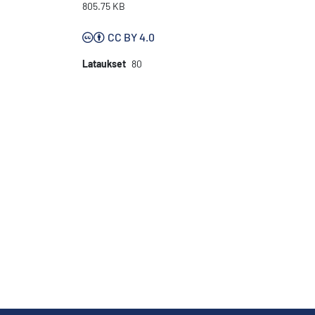
805.75 KB
CC BY 4.0
Lataukset
80