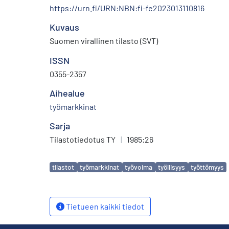
https://urn.fi/URN:NBN:fi-fe2023013110816
Kuvaus
Suomen virallinen tilasto (SVT)
ISSN
0355-2357
Aihealue
työmarkkinat
Sarja
Tilastotiedotus TY
|
1985:26
Avainsanat
tilastot
työmarkkinat
työvoima
työllisyys
työttömyys
Tietueen kaikki tiedot