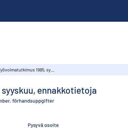
Työvoimatutkimus 1985, syyskuu, ennakkotietoja
 syyskuu, ennakkotietoja
mber, förhandsuppgifter
Pysyvä osoite