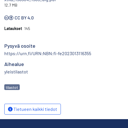
12.7 MB
CC BY 4.0
Lataukset
145
Pysyvä osoite
https://urn.fi/URN:NBN:fi-fe2023013116355
Aihealue
yleistilastot
Avainsanat
tilastot
Tietueen kaikki tiedot