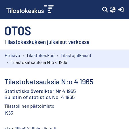
(c
OTOS
Tilastokeskuksen julkaisut verkossa
Etusivu
Tilastokeskus
Tilastojulkaisut
Kokoelmat
Tilastokatsauksia N:o 4 1965
Selaa
Tilastokatsauksia N:o 4 1965
Statistiska översikter Nr 4 1965
Bulletin of statistics No. 4 1965
Tilastollinen päätoimisto
1965
xtka_196504_1965_dig.pdf