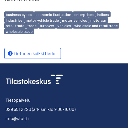
Avainsanat
business cycles
economic fluctuation
enterprises
indices
industries
motor vehicle trade
motor vehicles
motorcar
retail trade
trade
turnover
vehicles
wholesale and retail trade
wholesale trade
Tietueen kaikki tiedot
Tietopalvelu
029 551 2220
(arkisin klo 9.00-16.00)
info@stat.fi