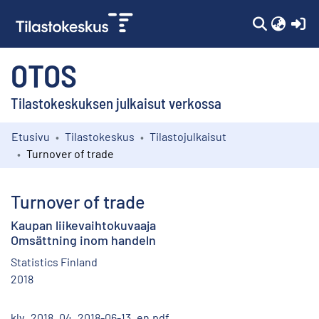
(c
OTOS
Tilastokeskuksen julkaisut verkossa
Etusivu
Tilastokeskus
Tilastojulkaisut
Kokoelmat
Turnover of trade
Selaa
Turnover of trade
Kaupan liikevaihtokuvaaja
Omsättning inom handeln
Statistics Finland
2018
klv_2018_04_2018-06-13_en.pdf