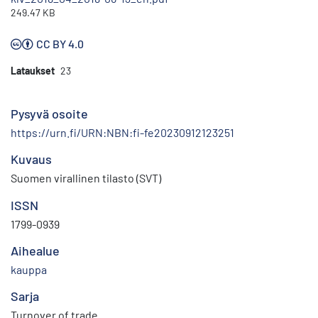
249.47 KB
CC BY 4.0
Lataukset
23
Pysyvä osoite
https://urn.fi/URN:NBN:fi-fe20230912123251
Kuvaus
Suomen virallinen tilasto (SVT)
ISSN
1799-0939
Aihealue
kauppa
Sarja
Turnover of trade