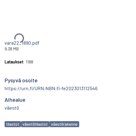
Ladataan...
vara22_1890.pdf
9.38 MB
Lataukset
1188
Pysyvä osoite
https://urn.fi/URN:NBN:fi-fe2023013112546
Aihealue
väestö
Avainsanat
tilastot
väestötilastot
väestörakenne