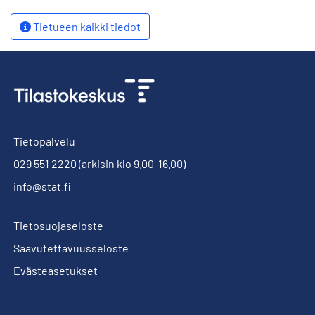
Tietueen kaikki tiedot
Tietopalvelu
029 551 2220
(arkisin klo 9.00-16.00)
info@stat.fi
Tietosuojaseloste
Saavutettavuusseloste
Evästeasetukset