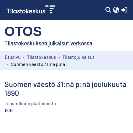
(c
OTOS
Tilastokeskuksen julkaisut verkossa
Etusivu
Tilastokeskus
Tilastojulkaisut
Kokoelmat
Suomen väestö 31:nä p:nä joulukuuta 1890
Selaa
Suomen väestö 31:nä p:nä joulukuuta
1890
Tilastollinen päätoimisto
1894