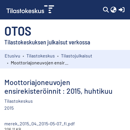
(c
OTOS
Tilastokeskuksen julkaisut verkossa
Etusivu
Tilastokeskus
Tilastojulkaisut
Kokoelmat
Moottoriajoneuvojen ensirekisteröinnit : 2015, huhtikuu
Selaa
Moottoriajoneuvojen
ensirekisteröinnit : 2015, huhtikuu
Tilastokeskus
2015
merek_2015_04_2015-05-07_fi.pdf
206.11 KB