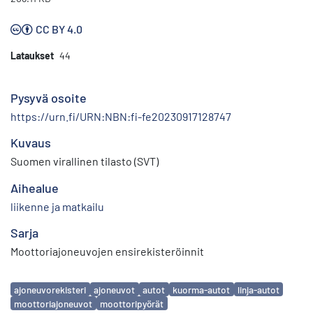
CC BY 4.0
Lataukset
44
Pysyvä osoite
https://urn.fi/URN:NBN:fi-fe20230917128747
Kuvaus
Suomen virallinen tilasto (SVT)
Aihealue
liikenne ja matkailu
Sarja
Moottoriajoneuvojen ensirekisteröinnit
Avainsanat
ajoneuvorekisteri
ajoneuvot
autot
kuorma-autot
linja-autot
moottoriajoneuvot
moottoripyörät