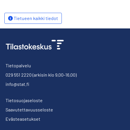
Tietueen kaikki tiedot
Tietopalvelu
029 551 2220
(arkisin klo 9.00-16.00)
info@stat.fi
Tietosuojaseloste
Saavutettavuusseloste
Evästeasetukset