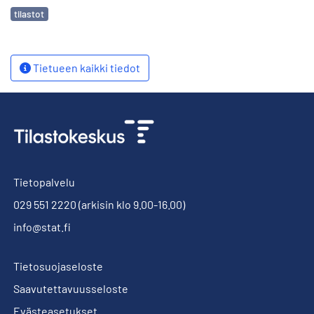
Avainsanat
tilastot
Tietueen kaikki tiedot
Tietopalvelu
029 551 2220
(arkisin klo 9.00-16.00)
info@stat.fi
Tietosuojaseloste
Saavutettavuusseloste
Evästeasetukset