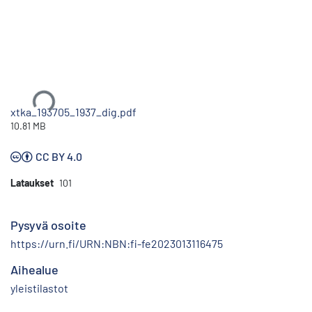
Ladataan...
xtka_193705_1937_dig.pdf
10.81 MB
CC BY 4.0
Lataukset
101
Pysyvä osoite
https://urn.fi/URN:NBN:fi-fe2023013116475
Aihealue
yleistilastot