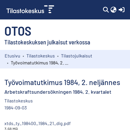
(c
OTOS
Tilastokeskuksen julkaisut verkossa
Etusivu
Tilastokeskus
Tilastojulkaisut
Kokoelmat
Työvoimatutkimus 1984, 2. neljännes
Selaa
Työvoimatutkimus 1984, 2. neljännes
Arbetskraftsundersökningen 1984, 2. kvartalet
Tilastokeskus
1984-09-03
xtds_ty_198400_1984_21_dig.pdf
3.68 MB