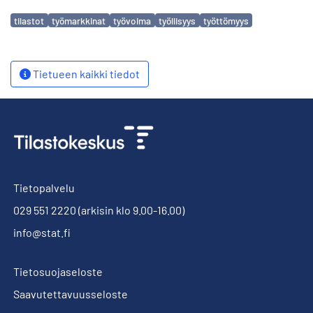
Avainsanat
tilastot
työmarkkinat
työvoima
työllisyys
työttömyys
Tietueen kaikki tiedot
Tietopalvelu
029 551 2220
(arkisin klo 9.00-16.00)
info@stat.fi
Tietosuojaseloste
Saavutettavuusseloste