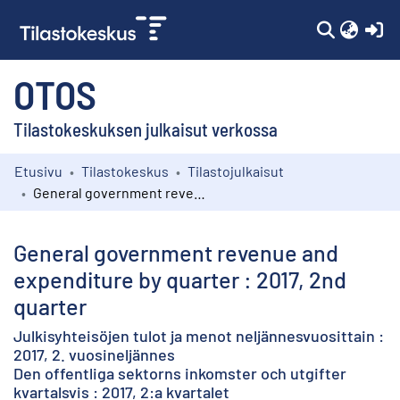
(c
OTOS
Tilastokeskuksen julkaisut verkossa
Etusivu
Tilastokeskus
Tilastojulkaisut
Kokoelmat
General government revenue and expenditure by quarter : 2017, 2nd quarter
Selaa
General government revenue and
expenditure by quarter : 2017, 2nd
quarter
Julkisyhteisöjen tulot ja menot neljännesvuosittain :
2017, 2. vuosineljännes
Den offentliga sektorns inkomster och utgifter
kvartalsvis : 2017, 2:a kvartalet