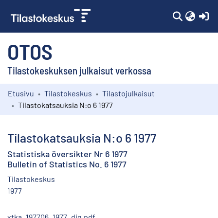
(c
OTOS
Tilastokeskuksen julkaisut verkossa
Etusivu
Tilastokeskus
Tilastojulkaisut
Kokoelmat
Tilastokatsauksia N:o 6 1977
Selaa
Tilastokatsauksia N:o 6 1977
Statistiska översikter Nr 6 1977
Bulletin of Statistics No. 6 1977
Tilastokeskus
1977
xtka_197706_1977_dig.pdf