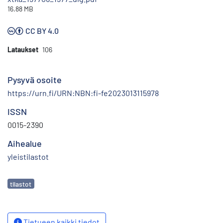
16.88 MB
CC BY 4.0
Lataukset
106
Pysyvä osoite
https://urn.fi/URN:NBN:fi-fe2023013115978
ISSN
0015-2390
Aihealue
yleistilastot
Avainsanat
tilastot
Tietueen kaikki tiedot