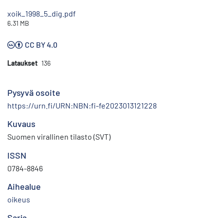
xoik_1998_5_dig.pdf
6.31 MB
CC BY 4.0
Lataukset
136
Pysyvä osoite
https://urn.fi/URN:NBN:fi-fe2023013121228
Kuvaus
Suomen virallinen tilasto (SVT)
ISSN
0784-8846
Aihealue
oikeus
Sarja