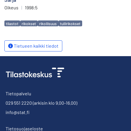
Oikeus
|
1998:5
Avainsanat
tilastot
rikokset
rikollisuus
tullirikokset
Tietueen kaikki tiedot
Tietopalvelu
029 551 2220
(arkisin klo 9.00-16.00)
info@stat.fi
Tietosuojaseloste