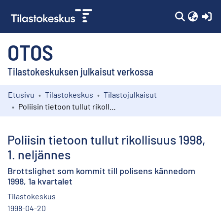
(c
OTOS
Tilastokeskuksen julkaisut verkossa
Etusivu
Tilastokeskus
Tilastojulkaisut
Kokoelmat
Poliisin tietoon tullut rikollisuus 1998, 1. neljännes
Selaa
Poliisin tietoon tullut rikollisuus 1998,
1. neljännes
Brottslighet som kommit till polisens kännedom
1998, 1a kvartalet
Tilastokeskus
1998-04-20