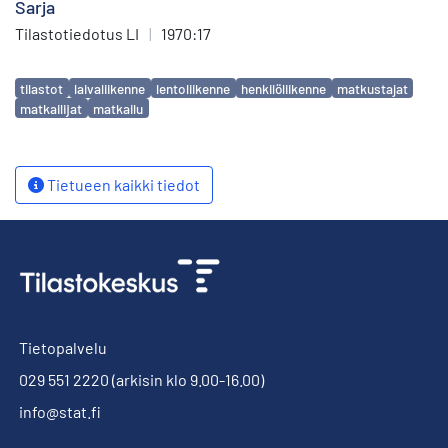
Sarja
Tilastotiedotus LI
|
1970:17
Avainsanat
tilastot
laivaliikenne
lentoliikenne
henkilöliikenne
matkustajat
matkailijat
matkailu
Tietueen kaikki tiedot
Tietopalvelu
029 551 2220
(arkisin klo 9.00-16.00)
info@stat.fi