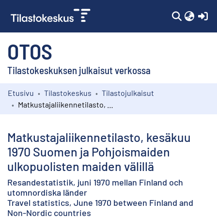
(c
OTOS
Tilastokeskuksen julkaisut verkossa
Etusivu
Tilastokeskus
Tilastojulkaisut
Kokoelmat
Matkustajaliikennetilasto, kesäkuu 1970 Suomen ja Pohjoismaiden ulkopuolisten maiden välillä
Selaa
Matkustajaliikennetilasto, kesäkuu
1970 Suomen ja Pohjoismaiden
ulkopuolisten maiden välillä
Resandestatistik, juni 1970 mellan Finland och
utomnordiska länder
Travel statistics, June 1970 between Finland and
Non-Nordic countries