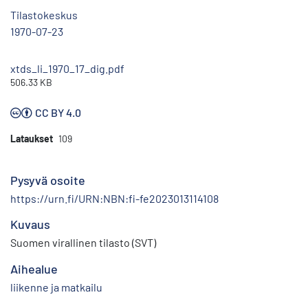
Tilastokeskus
1970-07-23
xtds_li_1970_17_dig.pdf
506.33 KB
CC BY 4.0
Lataukset
109
Pysyvä osoite
https://urn.fi/URN:NBN:fi-fe2023013114108
Kuvaus
Suomen virallinen tilasto (SVT)
Aihealue
liikenne ja matkailu