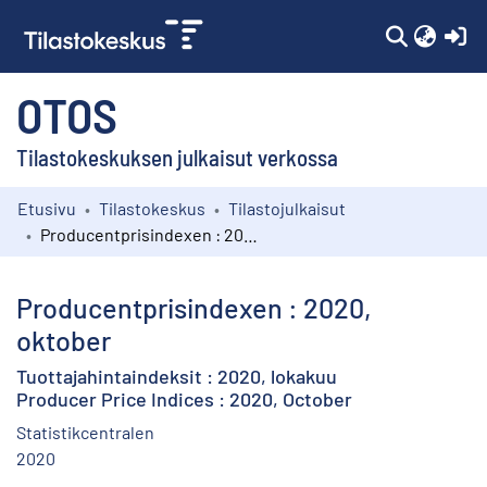
(c
OTOS
Tilastokeskuksen julkaisut verkossa
Etusivu
Tilastokeskus
Tilastojulkaisut
Kokoelmat
Producentprisindexen : 2020, oktober
Selaa
Producentprisindexen : 2020,
oktober
Tuottajahintaindeksit : 2020, lokakuu
Producer Price Indices : 2020, October
Statistikcentralen
2020