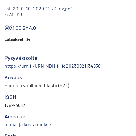
thi_2020_10_2020-11-24_sv.pdf
337.12 KB
CC BY 4.0
Lataukset
34
Pysyvä osoite
https://urn.fi/URN:NBN:fi-fe20230921134838
Kuvaus
Suomen virallinen tilasto (SVT)
ISSN
1799-3687
Aihealue
hinnat ja kustannukset
Sarja