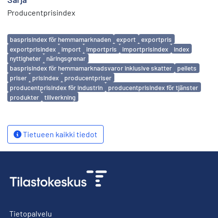
Producentprisindex
Avainsanat
basprisindex för hemmamarknaden
export
exportpris
exportprisindex
import
importpris
importprisindex
index
nyttigheter
näringsgrenar
basprisindex för hemmamarknadsvaror inklusive skatter
pellets
priser
prisindex
producentpriser
producentprisindex för industrin
producentprisindex för tjänster
produkter
tillverkning
Tietueen kaikki tiedot
Tietopalvelu