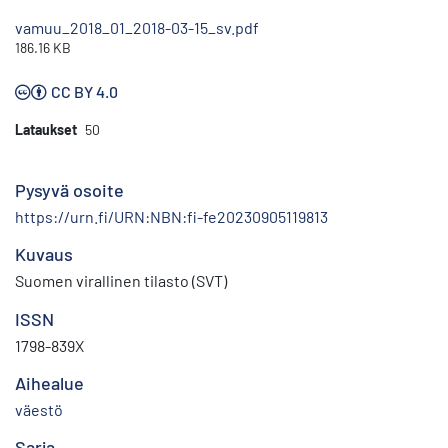
vamuu_2018_01_2018-03-15_sv.pdf
186.16 KB
CC BY 4.0
Lataukset
50
Pysyvä osoite
https://urn.fi/URN:NBN:fi-fe20230905119813
Kuvaus
Suomen virallinen tilasto (SVT)
ISSN
1798-839X
Aihealue
väestö
Sarja