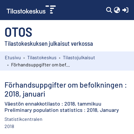
(c
OTOS
Tilastokeskuksen julkaisut verkossa
Etusivu
Tilastokeskus
Tilastojulkaisut
Kokoelmat
Förhandsuppgifter om befolkningen : 2018, januari
Selaa
Förhandsuppgifter om befolkningen :
2018, januari
Väestön ennakkotilasto : 2018, tammikuu
Preliminary population statistics : 2018, January
Statistikcentralen
2018