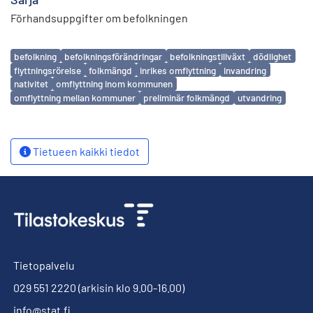
Förhandsuppgifter om befolkningen
Avainsanat
befolkning
befolkningsförändringar
befolkningstillväxt
dödlighet
flyttningsrörelse
folkmängd
inrikes omflyttning
invandring
nativitet
omflyttning inom kommunen
omflyttning mellan kommuner
preliminär folkmängd
utvandring
Tietueen kaikki tiedot
Tietopalvelu
029 551 2220
(arkisin klo 9.00-16.00)
info@stat.fi