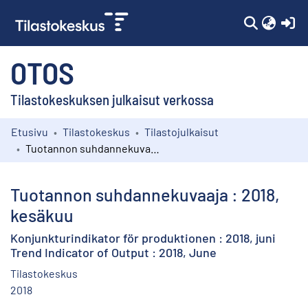
(c
OTOS
Tilastokeskuksen julkaisut verkossa
Etusivu
Tilastokeskus
Tilastojulkaisut
Kokoelmat
Tuotannon suhdannekuvaaja : 2018, kesäkuu
Selaa
Tuotannon suhdannekuvaaja : 2018,
kesäkuu
Konjunkturindikator för produktionen : 2018, juni
Trend Indicator of Output : 2018, June
Tilastokeskus
2018