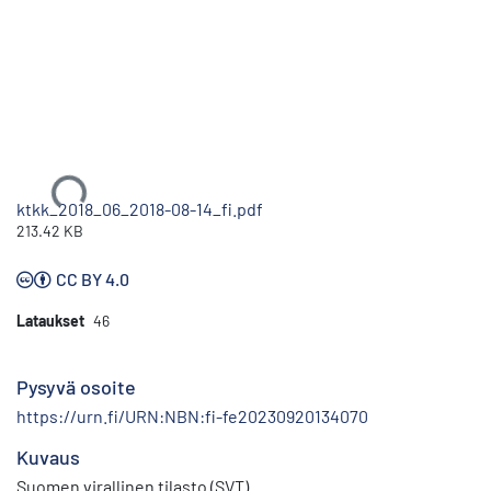
Ladataan...
ktkk_2018_06_2018-08-14_fi.pdf
213.42 KB
CC BY 4.0
Lataukset
46
Pysyvä osoite
https://urn.fi/URN:NBN:fi-fe20230920134070
Kuvaus
Suomen virallinen tilasto (SVT)