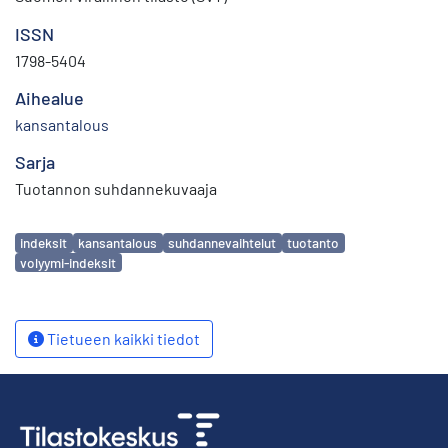
ISSN
1798-5404
Aihealue
kansantalous
Sarja
Tuotannon suhdannekuvaaja
Avainsanat
indeksit
kansantalous
suhdannevaihtelut
tuotanto
volyymi-indeksit
Tietueen kaikki tiedot