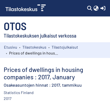
(c
OTOS
Tilastokeskuksen julkaisut verkossa
Etusivu
Tilastokeskus
Tilastojulkaisut
Kokoelmat
Prices of dwellings in housing companies : 2017, January
Selaa
Prices of dwellings in housing
companies : 2017, January
Osakeasuntojen hinnat : 2017, tammikuu
Statistics Finland
2017