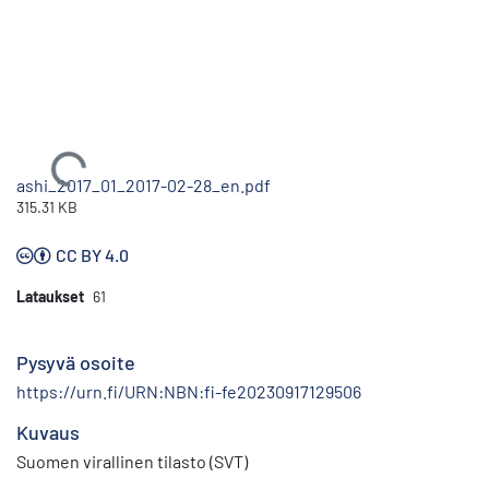
Ladataan...
ashi_2017_01_2017-02-28_en.pdf
315.31 KB
CC BY 4.0
Lataukset
61
Pysyvä osoite
https://urn.fi/URN:NBN:fi-fe20230917129506
Kuvaus
Suomen virallinen tilasto (SVT)