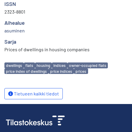
ISSN
2323-8801
Aihealue
asuminen
Sarja
Prices of dwellings in housing companies
Avainsanat
dwellings
flats
housing
indices
owner-occupied flats
price index of dwellings
price indices
prices
Tietueen kaikki tiedot