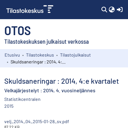
(c
OTOS
Tilastokeskuksen julkaisut verkossa
Etusivu
Tilastokeskus
Tilastojulkaisut
Kokoelmat
Skuldsaneringar : 2014, 4:e kvartalet
Selaa
Skuldsaneringar : 2014, 4:e kvartalet
Velkajärjestelyt : 2014, 4. vuosineljännes
Statistikcentralen
2015
velj_2014_04_2015-01-28_sv.pdf
87.22 KB