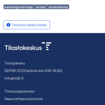
Avainsanat
betalningsstörningar
skulder
skuldsanering
Tietueen kaikki tiedot
Tietopalvelu
029 551 2220
(arkisin klo 9.00-16.00)
info@stat.fi
Tietosuojaseloste
Saavutettavuusseloste