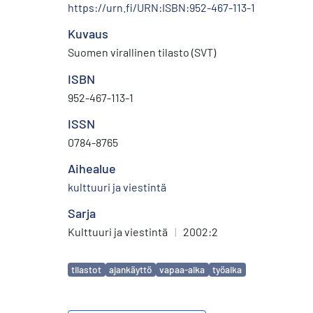
https://urn.fi/URN:ISBN:952-467-113-1
Kuvaus
Suomen virallinen tilasto (SVT)
ISBN
952-467-113-1
ISSN
0784-8765
Aihealue
kulttuuri ja viestintä
Sarja
Kulttuuri ja viestintä
|
2002:2
Avainsanat
tilastot
ajankäyttö
vapaa-aika
työaika