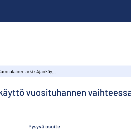
Suomalainen arki : Ajankäyttö vuosituhannen vaihteessa
nkäyttö vuosituhannen vaihteess
Pysyvä osoite