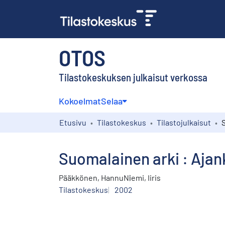
OTOS
Tilastokeskuksen julkaisut verkossa
Kokoelmat
Selaa
Etusivu
Tilastokeskus
Tilastojulkaisut
Suomalainen arki : Aja
Pääkkönen, Hannu
Niemi, Iiris
Tilastokeskus
2002