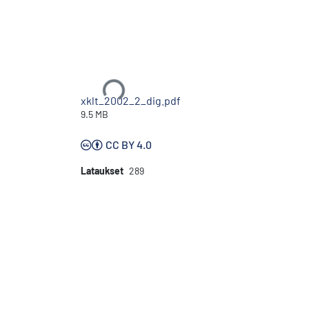
Ladataan...
xklt_2002_2_dig.pdf
9.5 MB
CC BY 4.0
Lataukset
289