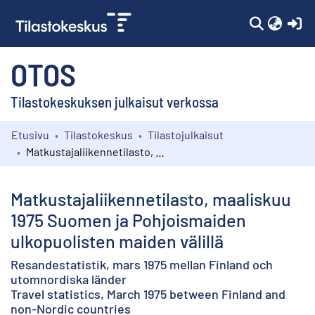
(c
OTOS
Tilastokeskuksen julkaisut verkossa
Etusivu
Tilastokeskus
Tilastojulkaisut
Kokoelmat
Matkustajaliikennetilasto, maaliskuu 1975 Suomen ja Pohjoismaiden ulkopuolisten maiden välillä
Selaa
Matkustajaliikennetilasto, maaliskuu
1975 Suomen ja Pohjoismaiden
ulkopuolisten maiden välillä
Resandestatistik, mars 1975 mellan Finland och
utomnordiska länder
Travel statistics, March 1975 between Finland and
non-Nordic countries